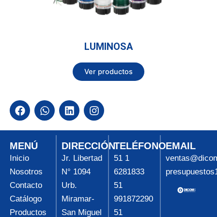
LUMINOSA
Ver productos
F
W
L
I
a
h
i
n
c
a
n
s
e
t
k
t
b
s
e
a
MENÚ
DIRECCIÓN
TELÉFONO
EMAIL
o
a
d
g
Inicio
Jr. Libertad
51 1
ventas@dico
o
p
i
r
Nosotros
N° 1094
6281833
presupuesto
k
p
n
a
m
Contacto
Urb.
51
Catálogo
Miramar-
991872290
Productos
San Miguel
51